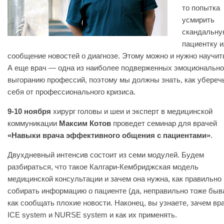
то попытка
усмирить
скандальну
пациентку 
сообщение новостей о диагнозе. Этому можно и нужно научит
А еще врач — одна из наиболее подверженных эмоциональн
выгоранию профессий, поэтому мы должны знать, как убереч
себя от профессионального кризиса.
9-10 ноября
хирург головы и шеи и эксперт в медицинской
коммуникации
Максим Котов
проведет семинар для врачей
«Навыки врача эффективного общения с пациентами»
.
Двухдневный интенсив состоит из семи модулей. Будем
разбираться, что такое Калгари-Кембриджская модель
медицинской консультации и зачем она нужна, как правильно
собирать информацию о пациенте (да, неправильно тоже быва
как сообщать плохие новости. Наконец, вы узнаете, зачем вр
ICE system и NURSE system и как их применять.