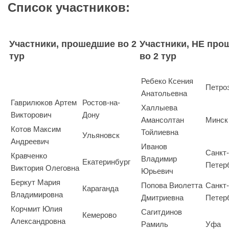
Список участников:
Участники, прошедшие во 2
Участники, НЕ пр
тур
во 2 тур
Ребеко Ксения
Петро
Анатольевна
Гаврилюков Артем
Ростов-на-
Халлыева
Викторович
Дону
Амансолтан
Минск
Котов Максим
Тойлиевна
Ульяновск
Андреевич
Иванов
Санкт-
Кравченко
Владимир
Екатеринбург
Петер
Виктория Олеговна
Юрьевич
Беркут Мария
Попова Виолетта
Санкт-
Караганда
Владимировна
Дмитриевна
Петер
Корчмит Юлия
Сагитдинов
Кемерово
Александровна
Рамиль
Уфа