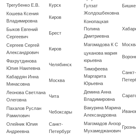
Трегубенко Е.В.
Курск
Гулзат
Бишке
Жолдошбековна
Кошева Ксения
Киров
Владимировна
Конопацкая
Полина
Хабар
Быков Евгений
Брест
Дмитриевна
Сергеевич
Магомадова К С
Москв
Сергеев Сергей
Киров
Александрович
цуканова мария
Ворон
юрьевна
Фахрутдинова
Челябинск
Юлия Наилевна
Тимофеева
Санкт-
Маргарита
Кабардян Инна
Петер
Москва
Юрьевна
Минасовна
Демина Анна
Леонова Светлана
Сарат
Чита
Владимировна
Олеговна
Вакурина Марина
Пахалов Руслан
Ивано
Чебоксары
Александровна
Рамилович
Магомадов Анзор
Олейник Юлия
Санкт-
Грозн
Мухамеджанович
Андреевна
Петербург