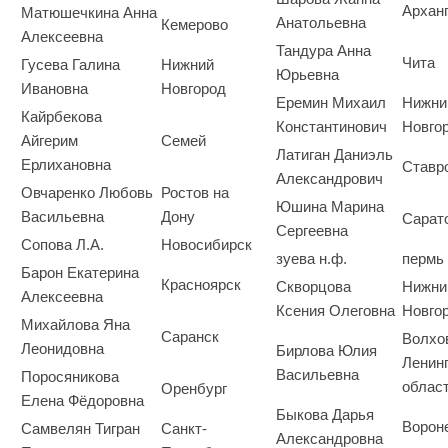
Архан
Матюшечкина Анна
Анатольевна
Кемерово
Алексеевна
Тандура Анна
Чита
Гусева Галина
Нижний
Юрьевна
Ивановна
Новгород
Еремин Михаил
Нижни
Кайрбекова
Константинович
Новго
Айгерим
Семей
Латиган Даниэль
Ерлихановна
Ставр
Александрович
Овчаренко Любовь
Ростов на
Юшина Марина
Васильевна
Дону
Сарат
Сергеевна
Сопова Л.А.
Новосибирск
зуева н.ф.
пермь
Барон Екатерина
Красноярск
Скворцова
Нижни
Алексеевна
Ксения Олеговна
Новго
Михайлова Яна
Саранск
Волхо
Леонидовна
Бирлова Юлия
Ленин
Васильевна
Поросяникова
облас
Оренбург
Елена Фёдоровна
Быкова Дарья
Ворон
Самвелян Тигран
Санкт-
Александровна