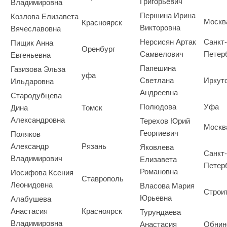
Григорьевич
Владимировна
Першина Ирина
Козлова Елизавета
Москв
Красноярск
Викторовна
Вячеславовна
Нерсисян Артак
Санкт-
Пищик Анна
Оренбург
Самвелович
Петер
Евгеньевна
Папешина
Газизова Эльза
уфа
Светлана
Иркут
Ильдаровна
Андреевна
Стародубцева
Полюдова
Уфа
Дина
Томск
Александровна
Терехов Юрий
Москв
Георгиевич
Поляков
Александр
Рязань
Яковлева
Санкт-
Владимирович
Елизавета
Петер
Романовна
Иосифова Ксения
Ставрополь
Леонидовна
Власова Мария
Строи
Юрьевна
Алабушева
Анастасия
Красноярск
Турундаева
Владимировна
Анастасия
Обнин