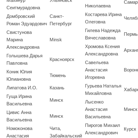
Махинур
Ульяновск
Самар
Николаевна
Сеитмурадовна
Костарева Ирина
Домбровский
Санкт-
Челяб
Олеговна
Роман Эдуардович
Петербург
Гилева Надежда
Свистунова
Пермь
Вячеславовна
Марина
Minsk
Хромова Ксения
Александровна
Архан
Александровна
Голышева Дарья
Красноярск
Савельева
Павловна
Анастасия
Ворон
Коник Юлия
Тюмень
Игоревна
Юлиановна
Гурьева Наталья
Липатова И.О.
Казань
Хабар
Михайловна
Гуща Ирина
Минск
Лысенко
Васильевна
Анастасия
Минск
Цивис Анна
Минск
Васильевна
Васильевна
Пирогов Михаил
Номоконова
Чита,
Курск
Александрович
Анастасия
Забайкальский