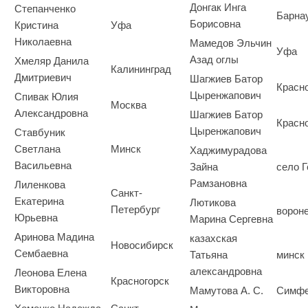
Донгак Инга
Степанченко
Барна
Борисовна
Кристина
Уфа
Николаевна
Мамедов Эльчин
Уфа
Азад оглы
Хмеляр Данила
Калининград
Дмитриевич
Шагжиев Батор
Красн
Цыренжапович
Спивак Юлия
Москва
Александровна
Шагжиев Батор
Красн
Цыренжапович
Ставбуник
Светлана
Минск
Хаджимурадова
Васильевна
Зайна
село Г
Рамзановна
Лиленкова
Санкт-
Екатерина
Лютикова
Петербург
ворон
Юрьевна
Марина Сергевна
Аринова Мадина
казахская
Новосибирск
Сембаевна
Татьяна
минск
александровна
Леонова Елена
Красногорск
Викторовна
Мамутова А. С.
Симфе