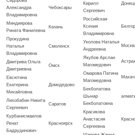
Сидорова
Кирилл
Донец
Александра
Чебоксары
Сергеевич
Владимировна
Российская
Миндиярова
Ксения
Белго
Казань
Рината Фанилевна
Владимировна
Прокудина
Уколова Наталья
Москв
Наталья
Смоленск
Андреевна
Владимировна
Якубов Арслан
Астра
Дмитрива Ольга
Магомедович
Омск
Дмитриевна
Омарова Патина
Махач
Евсютина
Магомедовна
Екатерина
Домодедово
Бекболатова
Михайловна
Шынар
алмат
Лихобабин Никита
Бекболатовна
Саратов
Сергеевич
Красикова
Курбанисмаилов
Анастасия
Красн
Ренат
Красноярск
Сергеевна
Бадрудинович
Шарова Жанна