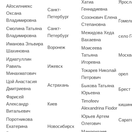
Хатиа
Яросл
Айзсилниекс
Геннадиевна
Санкт-
Оксана
Петербург
Созонович Елена
Владимировна
Гомел
Степановна
Смолина Татьяна
Санкт-
Межидова Хеда
Владимировна
Петербург
село Г
Вахаевна
Иманова Эльвира
Воронеж
Моисеева
Шахиновна
Татьяна
Москв
Идиатуллин
Игоревна
Равиль
Ижевск
Токарев Николай
Минахматович
орел
Петрович
Цой Анастасия
Астрахань
Быкова Татьяна
Дмитриевна
Брест
Юрьевна
Фарисей
Timofeev
Александр
Киев
кишин
Alexandrina Fiodor
Витальевич
Юрьев Артем
Поротникова
Сарат
Олегович
Екатерина
Новосибирск
Мамаризаев