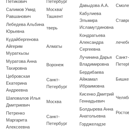
Петикович
Петербург
Давыдова А.А.
Смоле
Салимов Умид
Москва/
Кабулиева
Равшанович
Ташкент
Эльмира
Ставр
Лебедева Альбина
Исламутдиновна
тверь
Юрьевна
Кондратьева
Кудайбергенова
Александра
лечеб
Айгерим
Алматы
Сергеевна
Мураткызы
Лучинина Дарья
Санкт-
Муратова Анна
Владимировна
Петер
Воронеж
Тахировна
Бердибаева
Цебровская
Айжамал
Бишке
Cанкт-
Екатерина
Ибраимовна
Петербург
Андреевна
Кисенко Дмитрий
Челяб
Шаповалов Илья
Геннадьевич
Москва
Дмитриевич
Болдырева Анна
Ростов
Петренко
Анатольевна
Санкт-
Маргарита
Петербург
Горджеладзе
Алексеевна