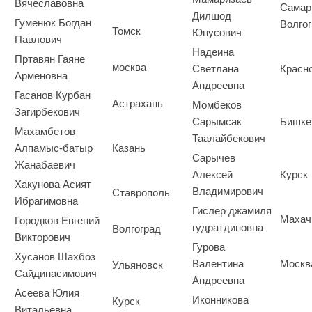
Вячеславовна
Самар
Дилшод
Гуменюк Богдан
Волгог
Томск
Юнусович
Павлович
Надеина
Пртавян Гаяне
москва
Светлана
Красн
Арменовна
Андреевна
Гасанов Курбан
Астрахань
Момбеков
Загирбекович
Сарымсак
Бишке
Махамбетов
Таалайбекович
Алпамыс-батыр
Казань
Сарычев
Жанабаевич
Алексей
Курск
Хакунова Асият
Владимирович
Ставрополь
Ибрагимовна
Гислер джамиля
Махач
Городков Евгений
гудратдиновна
Волгоград
Викторович
Гурова
Хусанов Шахбоз
Валентина
Москв
Ульяновск
Сайдинасимович
Андреевна
Асеева Юлия
Иконникова
Курск
Витальевна