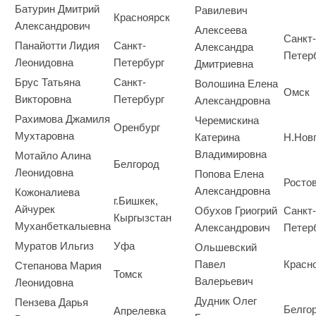
Батурин Дмитрий
Равилевич
Красноярск
Александрович
Алексеева
Санкт-
Панайотти Лидия
Санкт-
Александра
Петер
Леонидовна
Петербург
Дмитриевна
Брус Татьяна
Санкт-
Волошина Елена
Омск
Викторовна
Петербург
Александровна
Рахимова Джамиля
Черемискина
Оренбург
Мухтаровна
Катерина
Н.Нов
Владимировна
Мотайло Алина
Белгород
Леонидовна
Попова Елена
Росто
Александровна
Кожоналиева
г.Бишкек,
Айчурек
Обухов Гриогрий
Санкт-
Кыргызстан
Муханбеткалыевна
Александрович
Петер
Муратов Ильгиз
Уфа
Ольшевский
Павел
Красн
Степанова Мария
Томск
Валерьевич
Леонидовна
Дудник Олег
Пензева Дарья
Белго
Апрелевка