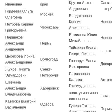
Крутов Антон
Санкт
Ивановна
край
Андреевич
петерб
Гордеева Ольга
Москва
Бардаханова
Олеговна
Ксения
Новос
Петрова Карина
Чебоксары
Алексеевна
Григорьевна
Ермилова Юлия
Паршаков
Новос
Михайловна
Александр
Пермь
Тойкеева Лиана
Андреевич
сарат
Генджебековна
Цыбизова Ирина
Волгоград
Гончарук Елена
Александровна
Днепр
Викторовна
Жуков Никита
Санкт-
Рамазанова
Эдуардович
Петербург
Калимат
Астра
Шевнина
Гасамудиновна
Александра
Хабаровск
золотухина инна
Владимировна
чита
евгеньевна
Казанжи Дмитрий
Одесса
Гусева Татьяна
Васильевич
Пермь
Александровна