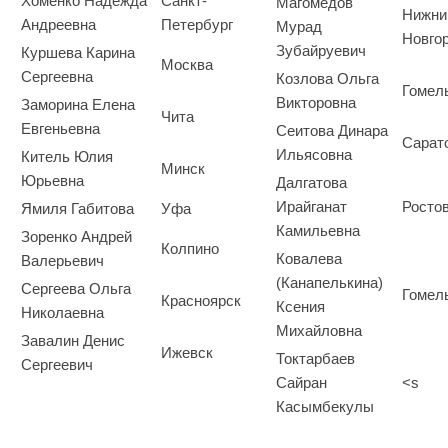
Хоменко Надежда
Санкт-
Магомедов
Нижни
Андреевна
Петербург
Мурад
Новго
Зубайруевич
Куршева Карина
Москва
Сергеевна
Козлова Ольга
Гомел
Викторовна
Заморина Елена
Чита
Евгеньевна
Сеитова Динара
Сарат
Ильясовна
Китель Юлия
Минск
Юрьевна
Далгатова
Ирайганат
Росто
Ямиля Габитова
Уфа
Камильевна
Зоренко Андрей
Колпино
Ковалева
Валерьевич
(Канапелькина)
Сергеева Ольга
Гомел
Красноярск
Ксения
Николаевна
Михайловна
Завалин Денис
Ижевск
Токтарбаев
Сергеевич
Сайран
<s
Касымбекулы