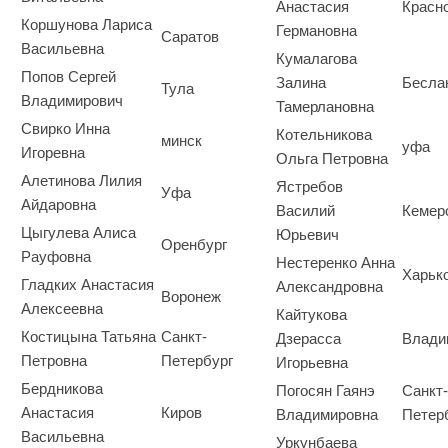
Анастасия
Красн
Коршунова Лариса
Германовна
Саратов
Васильевна
Кумалагова
Попов Сергей
Залина
Бесла
Тула
Владимирович
Тамерлановна
Свирко Инна
Котельникова
минск
уфа
Игоревна
Ольга Петровна
Алетинова Лилия
Ястребов
Уфа
Айдаровна
Василий
Кемер
Цыгулева Алиса
Юрьевич
Оренбург
Рауфовна
Нестеренко Анна
Харьк
Гладких Анастасия
Александровна
Воронеж
Алексеевна
Кайтукова
Костицына Татьяна
Санкт-
Дзерасса
Влади
Петровна
Петербург
Игорьевна
Бердникова
Погосян Гаянэ
Санкт-
Анастасия
Киров
Владимировна
Петер
Васильевна
Уркунбаева