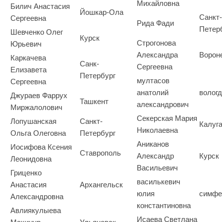
Михайловна
Билич Анастасия
Йошкар-Ола
Санкт-
Сергеевна
Рида Фади
Петер
Шевченко Олег
Курск
Строгонова
Юрьевич
Александра
Ворон
Каркачева
Санк-
Сергеевна
Елизавета
Петербург
мултасов
Сергеевна
анатолий
волог
Джураев Фаррух
Ташкент
александрович
Миржалолович
Секерская Мария
Лопушанская
Санкт-
Калуг
Николаевна
Ольга Олеговна
Петербург
Аниканов
Иосифова Ксения
Ставрополь
Александр
Курск
Леонидовна
Васильевич
Гриценко
василькевич
Анастасия
Архангельск
юлия
симфе
Александровна
константиновна
Авлиякулыева
Исаева Светлана