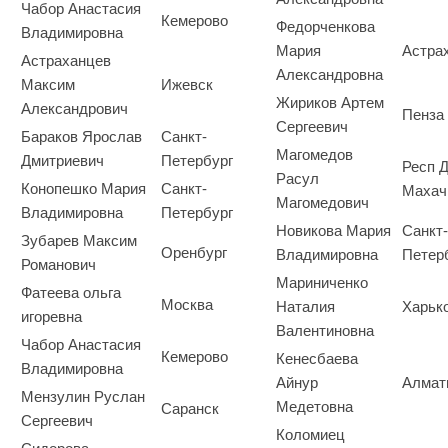
Чабор Анастасия
Кемерово
Федорченкова
Владимировна
Мария
Астра
Астраханцев
Александровна
Максим
Ижевск
Жириков Артем
Александрович
Пенза
Сергеевич
Бараков Ярослав
Санкт-
Магомедов
Дмитриевич
Петербург
Респ Д
Расул
Конопешко Мария
Санкт-
Махач
Магомедович
Владимировна
Петербург
Новикова Мария
Санкт-
Зубарев Максим
Оренбург
Владимировна
Петер
Романович
Мариниченко
Фатеева ольга
Москва
Наталия
Харьк
игоревна
Валентиновна
Чабор Анастасия
Кемерово
Кенесбаева
Владимировна
Айнур
Алмат
Мензулин Руслан
Медетовна
Саранск
Сергеевич
Коломиец