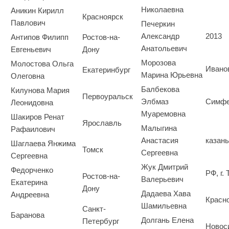
Николаевна
Аникин Кирилл
Красноярск
Павлович
Печеркин
Александр
2013
Антипов Филипп
Ростов-на-
Анатольевич
Евгеньевич
Дону
Морозова
Молостова Ольга
Ивано
Екатеринбург
Марина Юрьевна
Олеговна
Балбекова
Килунова Мария
Первоуральск
Элбмаз
Симфе
Леонидовна
Муаремовна
Шакиров Ренат
Ярославль
Малыгина
Рафаилович
Анастасия
казань
Шаглаева Янжима
Томск
Сергеевна
Сергеевна
Жук Дмитрий
Федорченко
РФ, г.
Ростов-на-
Валерьевич
Екатерина
Дону
Дадаева Хава
Андреевна
Красн
Шамильевна
Санкт-
Баранова
Долгань Елена
Петербург
Новос