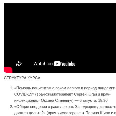
СТРУКТУРА КУРСА
«Помощь пациентам с раком легкого в период пандемии
COVID-19» (врач-химиотерапевт Сергей Югай и врач-
инфекционист Оксана Станевич) — 6 августа, 18:30
«Общие сведения о раке легкого. Заподозрен диагноз: ч
должен делать?» (врач-химиотерапевт Полина Шило и в