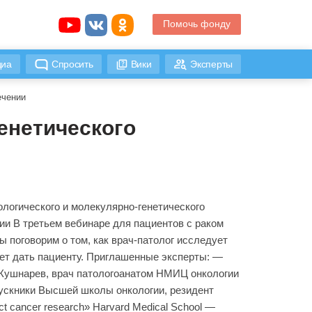
Помочь фонду
иа
Спросить
Вики
Эксперты
ечении
генетического
тологического и молекулярно-генетического
ии В третьем вебинаре для пациентов с раком
мы поговорим о том, как врач-патолог исследует
жет дать пациенту. Приглашенные эксперты: —
Кушнарев, врач патологоанатом НМИЦ онкологии
пускники Высшей школы онкологии, резидент
t cancer research» Harvard Medical School —