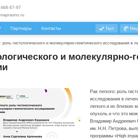
 468-57-97
naprasno.ru
?
Партнеры
Контакты
Тест
Мед
о: роль гистологического и молекулярно-генетического исследования в л
тологического и молекулярно-
ии
Рак легкого: роль гис
исследования в лечен
легкого и их близких 
опухоль и что это мо
Владимир Андреевич 
им. Н.Н. Петрова, вы
программы «High impac