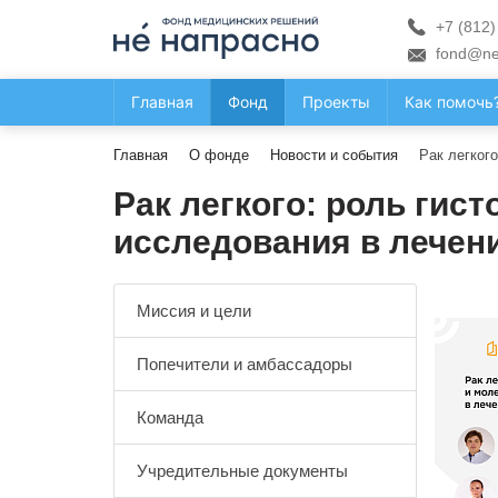
+7 (812)
fond@ne
Главная
Фонд
Проекты
Как помочь
Главная
О фонде
Новости и события
Рак легког
Рак легкого: роль гис
исследования в лечен
Миссия и цели
Попечители и амбассадоры
Команда
Учредительные документы