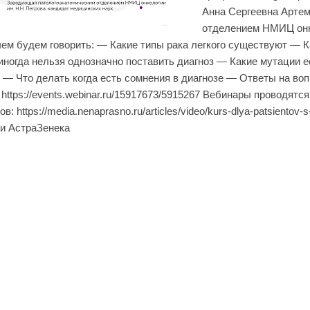
Анна Сергеевна Арте
отделением НМИЦ онко
чем будем говорить: — Какие типы рака легкого существуют — 
иногда нельзя однозначно поставить диагноз — Какие мутации ес
 — Что делать когда есть сомнения в диагнозе — Ответы на воп
 https://events.webinar.ru/15917673/5915267 Вебинары проводят
в: https://media.nenaprasno.ru/articles/video/kurs-dlya-patsiento
и АстраЗенека