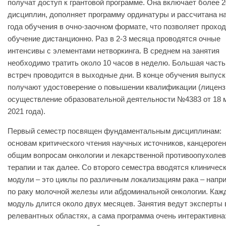
получат доступ к грантовой программе. Она включает более 2
дисциплин, дополняет программу ординатуры и рассчитана на
года обучения в очно-заочном формате, что позволяет прохо
обучение дистанционно. Раз в 2-3 месяца проводятся очные
интенсивы с элементами нетворкинга. В среднем на занятия
необходимо тратить около 10 часов в неделю. Большая часть
встреч проводится в выходные дни. В конце обучения выпуск
получают удостоверение о повышении квалификации (лиценз
осуществление образовательной деятельности №4383 от 18 
2021 года).
Первый семестр посвящен фундаментальным дисциплинам:
основам критического чтения научных источников, канцероген
общим вопросам онкологии и лекарственной противоопухоле
терапии и так далее. Со второго семестра вводятся клиничес
модули – это циклы по различным локализациям рака – напр
по раку молочной железы или абдоминальной онкологии. Каж
модуль длится около двух месяцев. Занятия ведут эксперты 
релевантных областях, а сама программа очень интерактивна: