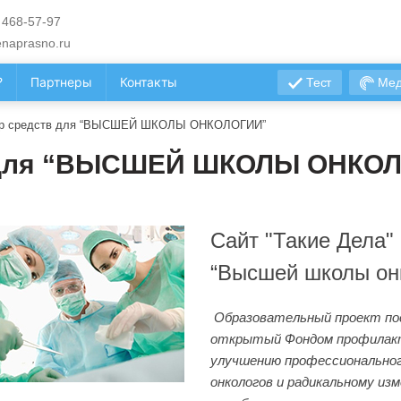
 468-57-97
naprasno.ru
?
Партнеры
Контакты
Тест
Мед
ор средств для “ВЫСШЕЙ ШКОЛЫ ОНКОЛОГИИ”
в для “ВЫСШЕЙ ШКОЛЫ ОНКО
Сайт "Такие Дела"
“Высшей школы онк
Образовательный проект пос
открытый Фондом профилакти
улучшению профессионального
онкологов и радикальному из