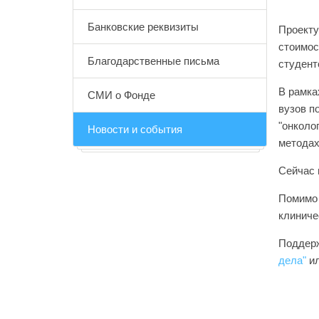
Банковские реквизиты
Проекту
стоимос
Благодарственные письма
студент
В рамка
СМИ о Фонде
вузов п
"онколо
Новости и события
методах
Сейчас 
Помимо 
клиниче
Поддер
дела"
и