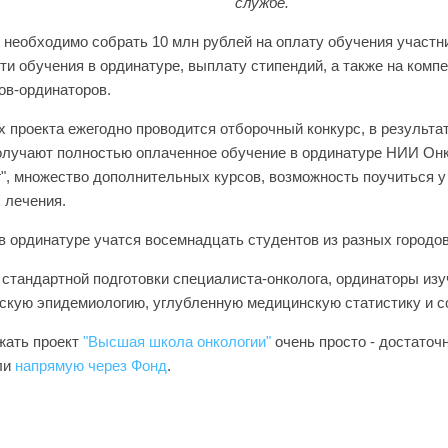
службе.
 необходимо собрать 10 млн рублей на оплату обучения участн
ти обучения в ординатуре, выплату стипендий, а также на ком
ов-ординаторов.
х проекта ежегодно проводится отборочный конкурс, в результ
олучают полностью оплаченное обучение в ординатуре НИИ Онк
г", множество дополнительных курсов, возможность поучиться 
 лечения.
в ординатуре учатся восемнадцать студентов из разных городов
стандартной подготовки специалиста-онколога, ординаторы изу
скую эпидемиологию, углубленную медицинскую статистику и с
жать проект
"Высшая школа онкологии"
очень просто - достато
ли
напрямую через Фонд
.