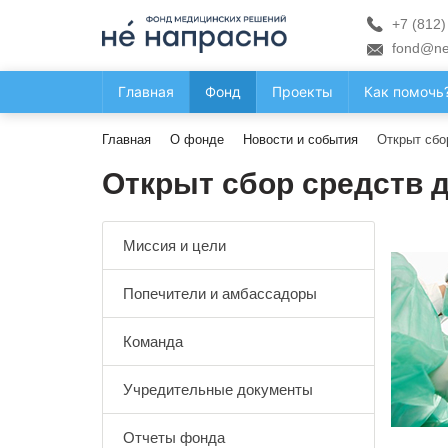
+7 (812)
fond@ne
Главная
Фонд
Проекты
Как помочь
Главная
О фонде
Новости и события
Открыт сб
Открыт сбор средст
Миссия и цели
Попечители и амбассадоры
Команда
Учредительные документы
Отчеты фонда