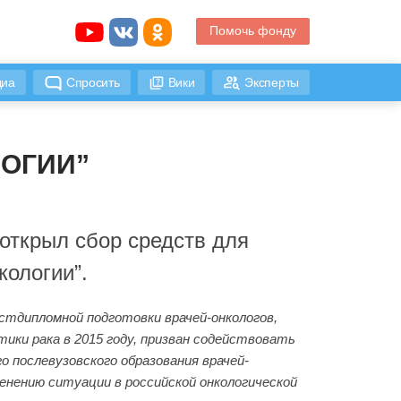
Помочь фонду
иа
Спросить
Вики
Эксперты
ЛОГИИ”
 открыл сбор средств для
ологии”.
тдипломной подготовки врачей-онкологов,
ки рака в 2015 году, призван содействовать
 послевузовского образования врачей-
менению ситуации в российской онкологической