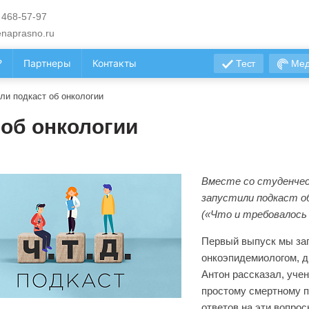
 468-57-97
naprasno.ru
?
Партнеры
Контакты
Тест
Мед
ли подкаст об онкологии
 об онкологии
Вместе со студенче
запустили подкаст об
(«Что и требовалось 
Первый выпуск мы зап
онкоэпидемиологом, д
Антон рассказал, уче
простому смертному п
ответов на эти вопро