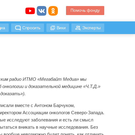
Помочь фонду
иа
Спросить
Вики
Эксперты
ским радио ИТМО «Мегабайт Медиа» мы
 онкологии и доказательной медицине «Ч.Т.Д.»
доказать»).
исали вместе с Антоном Барчуком,
иректором Ассоциации онкологов Северо-Запада.
ные исследуют заболевания и есть ли смысл
ытаться вникать в научные исследования. Без
сы вообще невозможно будет понять, как отличить