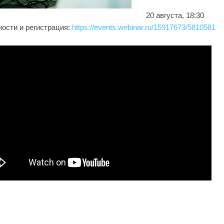
20 августа, 18:30
ости и регистрация:
https://events.webinar.ru/15917673/5810581