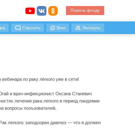
Помочь фонду
иа
Спросить
Вики
Эксперты
 вебинара по раку лёгкого уже в сети!
Югай и врач-инфекционист Оксана Станевич
ностях лечения рака легкого в период пандемии
на вопросы пользователей.
ак легкого: заподозрен диагноз — что я должен