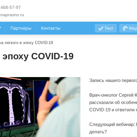
 468-57-97
naprasno.ru
?
Партнеры
Контакты
Тест
Мед
ка легкого в эпоху COVID-19
в эпоху COVID-19
Запись нашего первого
Врач-онколог Сергей 
рассказали об особен
COVID-19 и ответили 
Следующий вебинар: Р
делать?