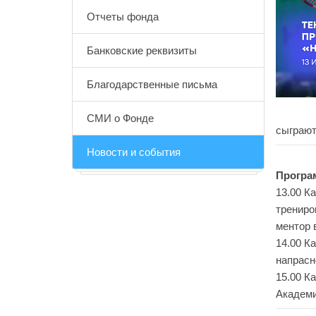
Отчеты фонда
Банковские реквизиты
Благодарственные письма
СМИ о Фонде
сыграют
Новости и события
Програ
13.00 К
трениро
ментор 
14.00 К
напрасн
15.00 К
Академи