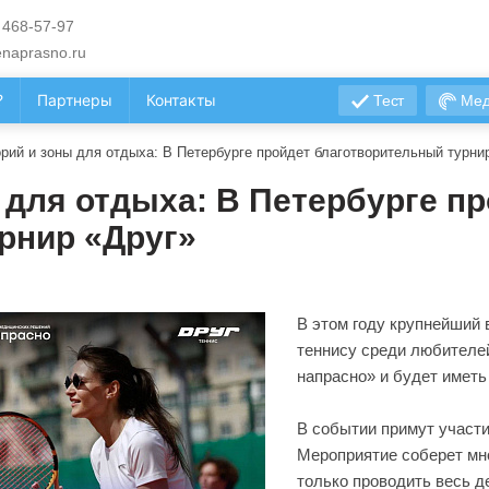
 468-57-97
naprasno.ru
?
Партнеры
Контакты
Тест
Мед
орий и зоны для отдыха: В Петербурге пройдет благотворительный турни
 для отдыха: В Петербурге п
рнир «Друг»
В этом году крупнейший
теннису среди любителе
напрасно» и будет иметь
В событии примут участи
Мероприятие соберет мно
только проводить весь д