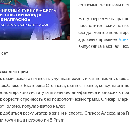
единомышленниками в сп
На турнире «Не напрасно
просветительским лектор
фонда, ментор волонтерс
здоровых привычек
#Sek
выпускника Высшей школ
 сет.
мма лектория:
ак физическая активность улучшает жизнь и как повысить свою
вок.Спикер: Екатерина Стеняева, фитнес-тренер, консультант по
волонтерского института школы онлайн-фитнеса и здоровых при
ак обрести стройность без психологических травм. Спикер: Мари
о», блогер, популяризатор науки;
ак добиться результатов в жизни и спорте. Спикер: Александра Г
и коучинга и психологии 5 Prism.