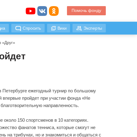
Помочь фонду
иа
Спросить
Вики
Эксперты
р «Друг»
ройдет
 в Петербурге ежегодный турнир по большому
й впервые пройдет при участии фонда «Не
 благотворительную направленность.
е около 150 спортсменов в 10 категориях.
жество фанатов тенниса, которые смогут не
ень на трибунах, но и знакомиться и общаться с