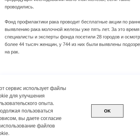
проводились.
Фонд профилактики рака проводит бесплатные акции по ранн
выявлению рака молочной железы уже пять лет. За это время
специалисты и эксперты фонда посетили 28 городов и осмот
более 44 тысяч женщин, у 744 из них были выявлены подозр
на рак.
от сервис использует файлы
okie для улучшения
льзовательского опыта.
одолжая пользоваться
OK
рвисом, вы даете согласие
 использование файлов
Пользовательское соглашение
Политика обработки д
okie.
Условия использования контента
© Фонд медицинских решений «Не напрасно», 2026
Карта