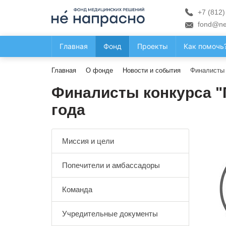
+7 (812)
fond@ne
Главная
Фонд
Проекты
Как помочь
Главная
О фонде
Новости и события
Финалисты 
Финалисты конкурса "
года
Миссия и цели
Попечители и амбассадоры
Команда
Учредительные документы