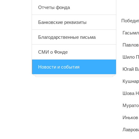
Отчеты фонда
Победит
Банковские реквизиты
Гасымл
Благодарственные письма
Павлов 
СМИ о Фонде
Шило По
Новости и события
Югай Вл
Кушнар
Шова На
Муратов
Иньков 
Лаврова