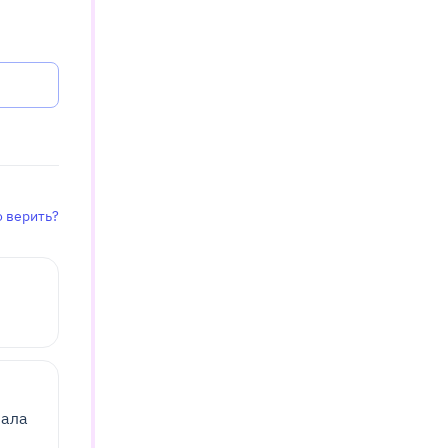
 верить?
чала