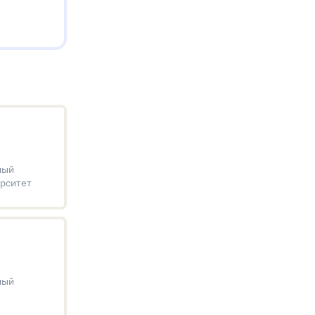
ный
рситет
ный