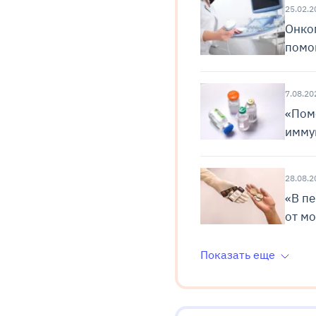
25.02.2
Онко
помог
7.08.20
«Помо
имму
28.08.2
«В пе
от м
Показать еще