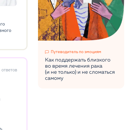
ого
вного
Путеводитель по эмоциям
Как поддержать близкого
во время лечения рака
9
ответов
(и не только) и не сломаться
самому
я
ь,