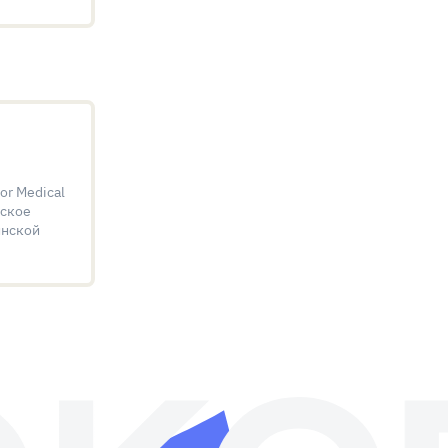
or Medical
йское
инской