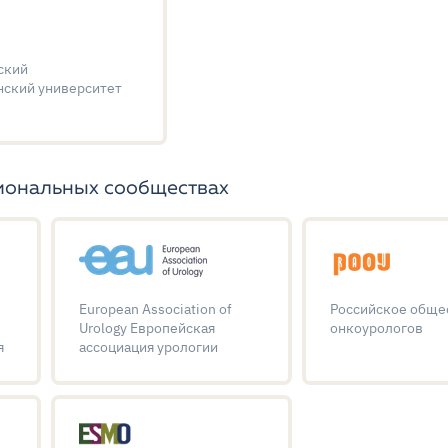
ский
нский университет
иональных сообществах
European Association of
Российское обще
я
Urology Европейская
онкоурологов
я
ассоциация урологии