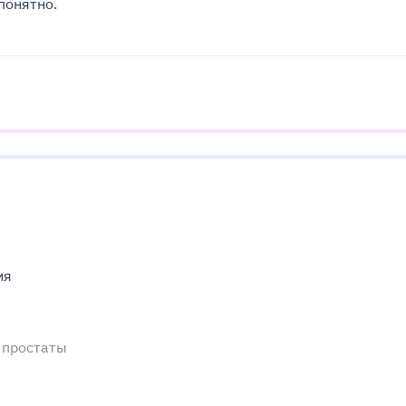
понятно.
ия
 простаты