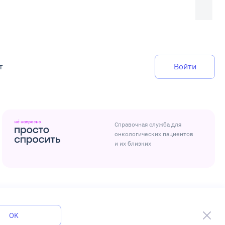
т
Войти
Справочная служба для
онкологических пациентов
и их близких
Разработка и поддержка
KLBR Studio
OK