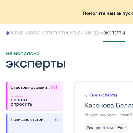
Помогите нам выпуск
ВСЕ НЕ НАПРАСНО
ТЕСТ
СПРОСИТЬ
ВИКИ
МЕДИА
ЭКСПЕРТЫ
361
Ответов на заявки
Все эксперты
Касенова Белл
Хирург-онколог
– стаж 9
6
Написано статей
Рак простаты
Еще