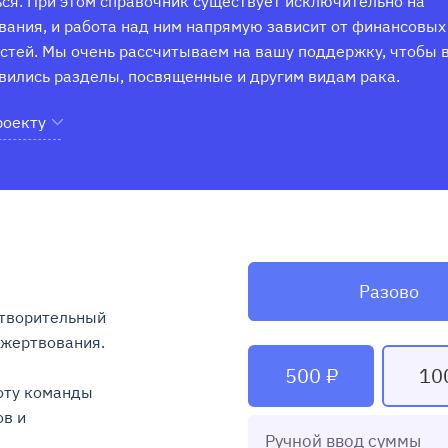
ся. При этом справочник существует исключительно на 
ания, и работа над ним напрямую зависит от финансовых 
тей. Мы очень рассчитываем на вашу поддержку, чтобы в
вились разделы, посвященные и другим видам рака.
роекту
Разово
творительный 
ртвования.

500 ₽
10
ту команды 
в и 
Ручной ввод суммы