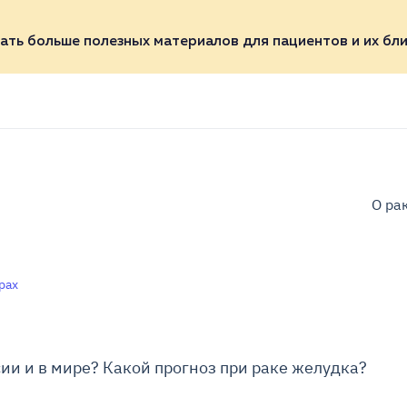
ать больше полезных материалов для пациентов и их бли
О ра
рах
ии и в мире? Какой прогноз при раке желудка?