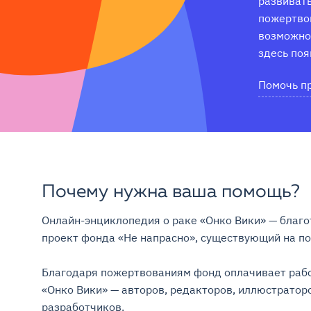
развивать
пожертвов
возможнос
здесь поя
Помочь п
Почему нужна ваша помощь?
Онлайн-энциклопедия о раке «Онко Вики» — благо
проект фонда «Не напрасно», существующий на поже
Благодаря пожертвованиям фонд оплачивает рабо
«Онко Вики» — авторов, редакторов, иллюстраторо
разработчиков.
