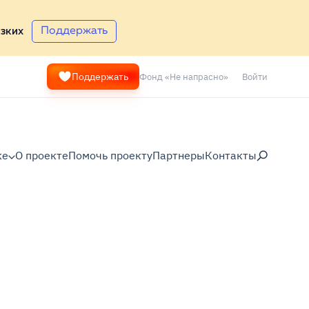
Поддержать
зких
Фонд «Не напрасно»
Войти
Поддержать
ке
О проекте
Помочь проекту
Партнеры
Контакты