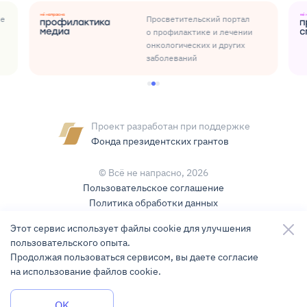
ые
Просветительский портал
о профилактике и лечении
онкологических и других
заболеваний
Проект разработан при поддержке
Фонда президентских грантов
© Всё не напрасно,
2026
Пользовательское соглашение
Политика обработки данных
Условия использования контента
Этот сервис использует файлы cookie для улучшения
пользовательского опыта.
Карта сайта
Продолжая пользоваться сервисом, вы даете согласие
на использование файлов cookie.
Разработка и поддержка
KLBR Studio
Задать вопрос
OK