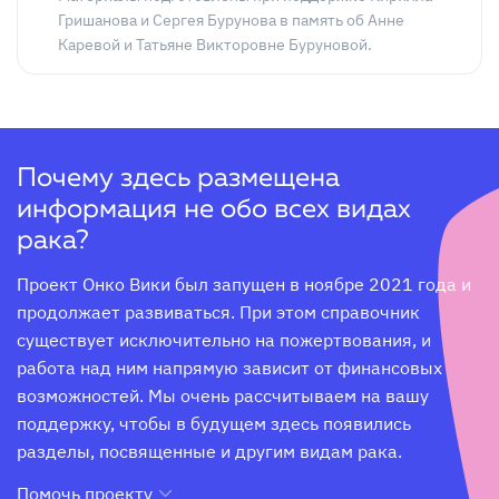
Гришанова и Сергея Бурунова в память об Анне
Каревой и Татьяне Викторовне Буруновой.
Почему здесь размещена
информация не обо всех видах
рака?
Проект Онко Вики был запущен в ноябре 2021 года и 
продолжает развиваться. При этом справочник 
существует исключительно на пожертвования, и 
работа над ним напрямую зависит от финансовых 
возможностей. Мы очень рассчитываем на вашу 
поддержку, чтобы в будущем здесь появились 
разделы, посвященные и другим видам рака.
Помочь проекту