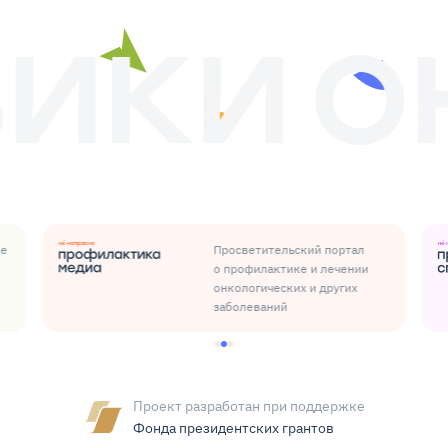
ые
Просветительский портал
о профилактике и лечении
онкологических и других
заболеваний
Проект разработан при поддержке
Фонда президентских грантов