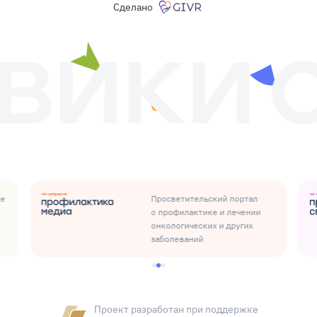
Сделано
ые
Просветительский портал
о профилактике и лечении
онкологических и других
заболеваний
Проект разработан при поддержке