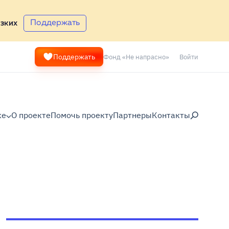
Поддержать
зких
Фонд «Не напрасно»
Войти
Поддержать
ке
О проекте
Помочь проекту
Партнеры
Контакты