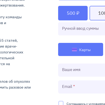
ртвования.

500 ₽
10
ту команды 
в и 
Ручной ввод суммы
5 статей, 
ие врачи-
Карты
ологических 
тельной 
ся на 
Ваше имя
лов об опухолях 
Email
ить разовое или 
Соглашаюсь с условиям