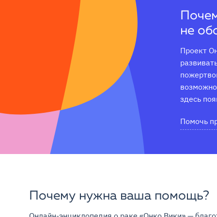
Почем
не об
Проект Он
развивать
пожертвов
возможнос
здесь поя
Помочь п
Почему нужна ваша помощь?
Онлайн-энциклопедия о раке «Онко Вики» — благо