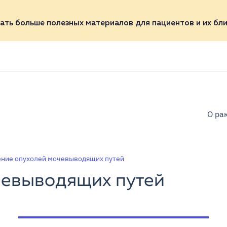
ать больше полезных материалов для пациентов и их бли
О ра
ние опухолей мочевыводящих путей
чевыводящих путей