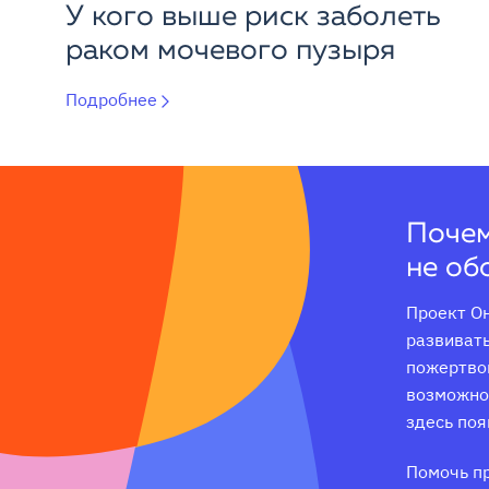
У кого выше риск заболеть
раком мочевого пузыря
Подробнее
Почем
не об
Проект Он
развивать
пожертвов
возможнос
здесь поя
Помочь п