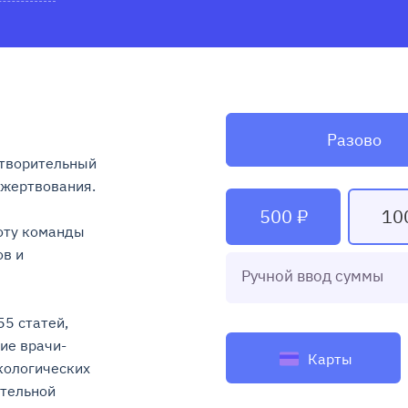
Разово
творительный 
ртвования.

500 ₽
10
ту команды 
в и 
Ручной ввод суммы
5 статей, 
ие врачи-
Карты
ологических 
тельной 