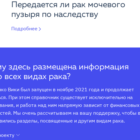
Передается ли рак мочевого
пузыря по наследству
Подробнее
у здесь размещена информация
о всех видах рака?
ко Вики был запущен в ноябре 2021 года и продолжает 
ся. При этом справочник существует исключительно на 
ания, и работа над ним напрямую зависит от финансовых 
тей. Мы очень рассчитываем на вашу поддержку, чтобы в
вились разделы, посвященные и другим видам рака.
роекту