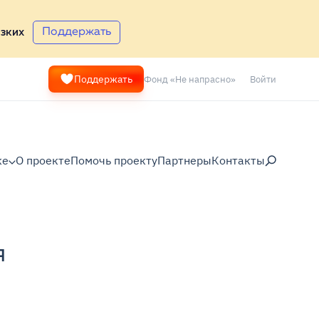
Поддержать
зких
Фонд «Не напрасно»
Войти
Поддержать
ке
О проекте
Помочь проекту
Партнеры
Контакты
я