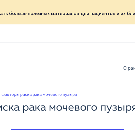
ать больше полезных материалов для пациентов и их бли
О ра
 факторы риска рака мочевого пузыря
ска рака мочевого пузыр