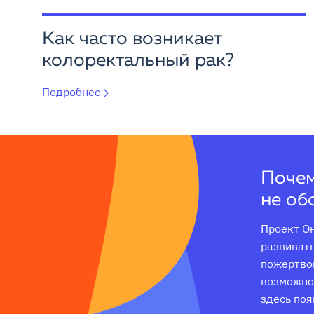
Как часто возникает
колоректальный рак?
Подробнее
Почем
не об
Проект Он
развивать
пожертвов
возможнос
здесь поя