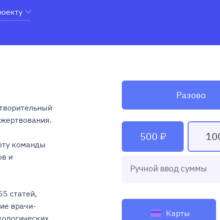
роекту
Разово
творительный 
ртвования.

500 ₽
10
ту команды 
в и 
Ручной ввод суммы
5 статей, 
ие врачи-
Карты
ологических 