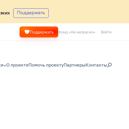
Поддержать
зких
Фонд «Не напрасно»
Войти
Поддержать
ке
О проекте
Помочь проекту
Партнеры
Контакты