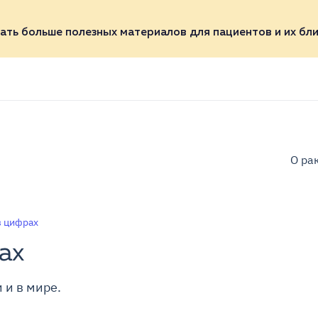
ать больше полезных материалов для пациентов и их бли
О ра
в цифрах
ах
 и в мире.