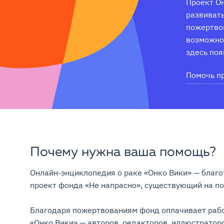
Проект Он
развивать
пожертвов
возможнос
здесь поя
Помочь п
Почему нужна ваша помощь?
Онлайн-энциклопедия о раке «Онко Вики» — благо
проект фонда «Не напрасно», существующий на поже
Благодаря пожертвованиям фонд оплачивает рабо
«Онко Вики» — авторов, редакторов, иллюстраторо