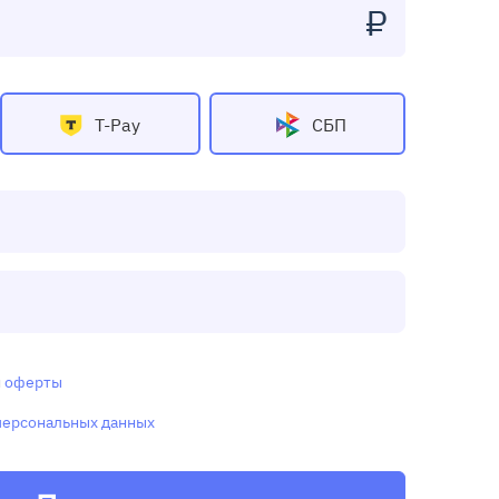
₽
T-Pay
СБП
и
оферты
персональных данных