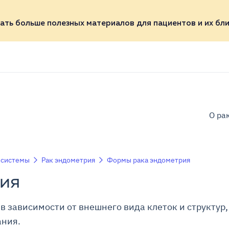
ать больше полезных материалов для пациентов и их бли
О ра
 системы
Рак эндометрия
Формы рака эндометрия
ия
в зависимости от внешнего вида клеток и структур,
ания.