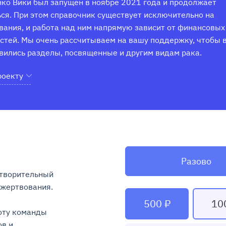
ко Вики был запущен в ноябре 2021 года и продолжает 
ся. При этом справочник существует исключительно на 
ания, и работа над ним напрямую зависит от финансовых 
тей. Мы очень рассчитываем на вашу поддержку, чтобы в
вились разделы, посвященные и другим видам рака.
роекту
Разово
творительный 
ртвования.

500 ₽
10
ту команды 
в и 