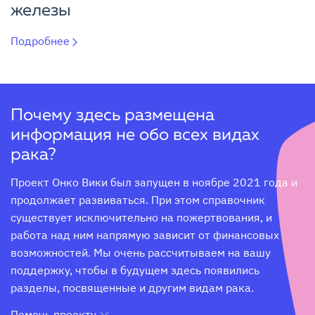
железы
Подробнее
Почему здесь размещена
информация не обо всех видах
рака?
Проект Онко Вики был запущен в ноябре 2021 года и 
продолжает развиваться. При этом справочник 
существует исключительно на пожертвования, и 
работа над ним напрямую зависит от финансовых 
возможностей. Мы очень рассчитываем на вашу 
поддержку, чтобы в будущем здесь появились 
разделы, посвященные и другим видам рака.
Помочь проекту