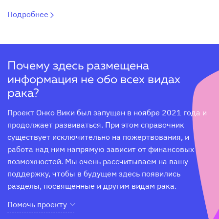
Подробнее
Почему здесь размещена
информация не обо всех видах
рака?
Проект Онко Вики был запущен в ноябре 2021 года и 
продолжает развиваться. При этом справочник 
существует исключительно на пожертвования, и 
работа над ним напрямую зависит от финансовых 
возможностей. Мы очень рассчитываем на вашу 
поддержку, чтобы в будущем здесь появились 
разделы, посвященные и другим видам рака.
Помочь проекту