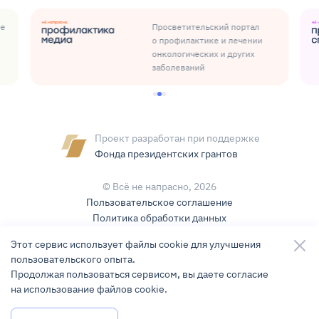
ые
Просветительский портал
о профилактике и лечении
онкологических и других
заболеваний
Проект разработан при поддержке
Фонда президентских грантов
© Всё не напрасно,
2026
Пользовательское соглашение
Политика обработки данных
Условия использования контента
Этот сервис использует файлы cookie для улучшения
пользовательского опыта.
Карта сайта
Продолжая пользоваться сервисом, вы даете согласие
на использование файлов cookie.
Разработка и поддержка
KLBR Studio
Задать вопрос