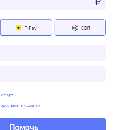
₽
T-Pay
СБП
и
оферты
персональных данных
Помочь