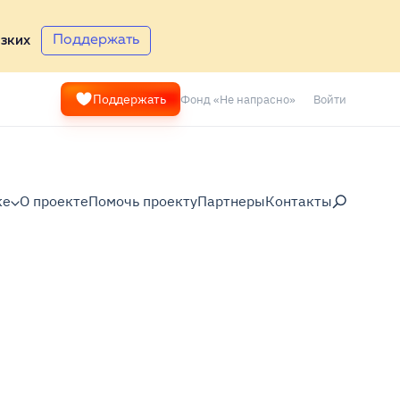
Поддержать
зких
Фонд «Не напрасно»
Войти
Поддержать
ке
О проекте
Помочь проекту
Партнеры
Контакты