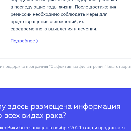
в последующие годы жизни. После достижения
ремиссии необходимо соблюдать меры для
предотвращения осложнений, их
своевременного выявления и лечения.
Подробнее
и поддержке программы “Эффективная филантропия” Благотворит
у здесь размещена информация
о всех видах рака?
ко Вики был запущен в ноябре 2021 года и продолжает 