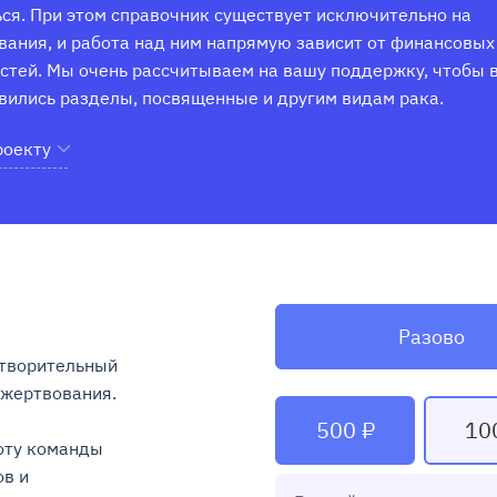
ся. При этом справочник существует исключительно на 
ания, и работа над ним напрямую зависит от финансовых 
тей. Мы очень рассчитываем на вашу поддержку, чтобы в
вились разделы, посвященные и другим видам рака.
роекту
Разово
творительный 
ртвования.

500 ₽
10
ту команды 
в и 