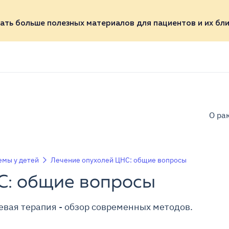
ать больше полезных материалов для пациентов и их бли
О ра
емы у детей
Лечение опухолей ЦНС: общие вопросы
С: общие вопросы
евая терапия - обзор современных методов.