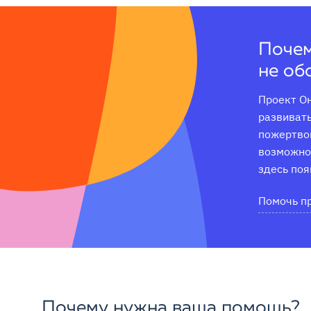
Почем
не об
Проект Он
развивать
пожертвов
возможнос
здесь поя
Помочь п
Почему нужна ваша помощь?