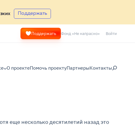
Поддержать
зких
Фонд «Не напрасно»
Войти
Поддержать
ке
О проекте
Помочь проекту
Партнеры
Контакты
отя еще несколько десятилетий назад это