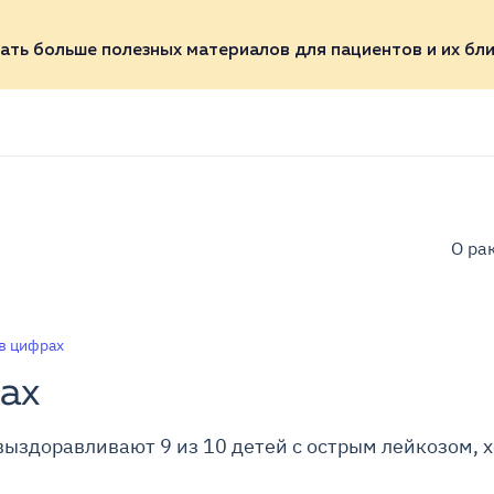
ать больше полезных материалов для пациентов и их бли
О ра
в цифрах
ах
здоравливают 9 из 10 детей с острым лейкозом, х