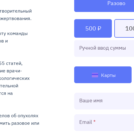
Разово
творительный 
ртвования.

500 ₽
10
ту команды 
в и 
Ручной ввод суммы
5 статей, 
ие врачи-
Карты
ологических 
тельной 
ся на 
Ваше имя
лов об опухолях 
Email
ить разовое или 