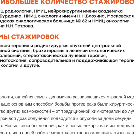
ологии, одной из самых динамично развивающихся отраслей мед
ньше основным способом борьбы против рака были хирургически
во других возможностей – от традиционной химиотерапии до лу
орой вся доза облучения подводится к опухоли за доли секунд
а. Новые способы лечения, как и новые лекарства и исследован
овать их в своей работе может качественно улучшить жизнь пац