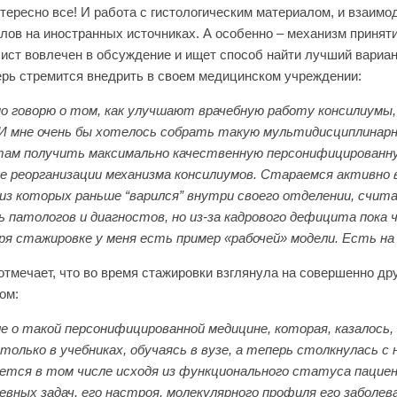
тересно все! И работа с гистологическим материалом, и взаимо
лов на иностранных источниках. А особенно – механизм принят
ист вовлечен в обсуждение и ищет способ найти лучший вариан
ерь стремится внедрить в своем медицинском учреждении:
но говорю о том, как улучшают врачебную работу консилиумы, 
 И мне очень бы хотелось собрать такую мультидисциплинар
ам получить максимально качественную персонифицированную
е реорганизации механизма консилиумов. Стараемся активно в
из которых раньше “варился” внутри своего отделении, счита
ь патологов и диагностов, но из-за кадрового дефицита пока
ря стажировке у меня есть пример «рабочей» модели. Есть на
отмечает, что во время стажировки взглянула на совершенно др
ом:
е о такой персонифицированной медицине, которая, казалось
только в учебниках, обучаясь в вузе, а теперь столкнулась с н
ется в том числе исходя из функционального статуса пацие
евных задач, его настроя, молекулярного профиля его заболев