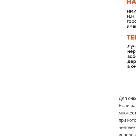
Для онк
Если ра
множест
при кот
человек
использ