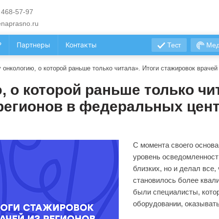
 468-57-97
naprasno.ru
?
Партнеры
Контакты
Тест
Мед
у онкологию, о которой раньше только читала». Итоги стажировок враче
, о которой раньше только чи
 регионов в федеральных цен
С момента своего основ
уровень осведомленности
близких, но и делал все
становилось более квал
были специалисты, кото
оборудовании, оказыват