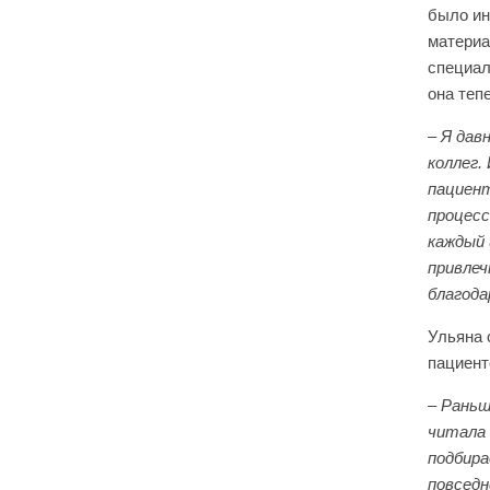
было ин
материа
специал
она теп
– Я дав
коллег.
пациент
процесс
каждый 
привлеч
благода
Ульяна 
пациент
– Раньш
читала 
подбира
повседн