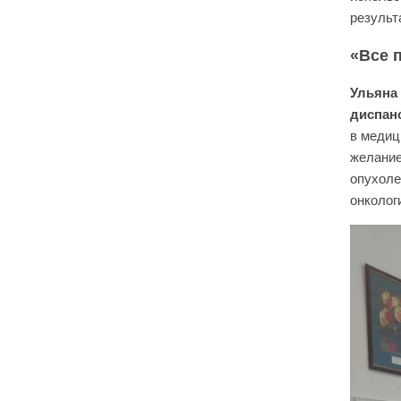
результ
«Все 
Ульяна
диспан
в медици
желание
опухоле
онколог