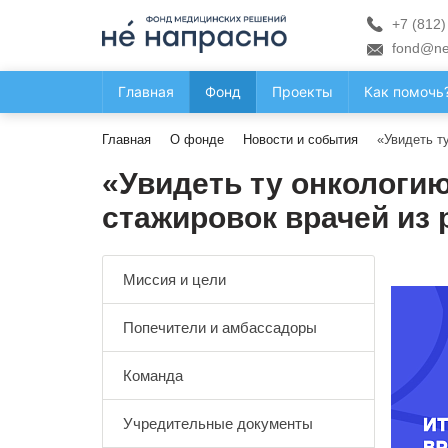
+7 (812)
fond@ne
Главная
Фонд
Проекты
Как помочь
Главная
О фонде
Новости и события
«Увидеть т
«Увидеть ту онкологию
стажировок врачей из
Миссия и цели
Попечители и амбассадоры
Команда
Учредительные документы