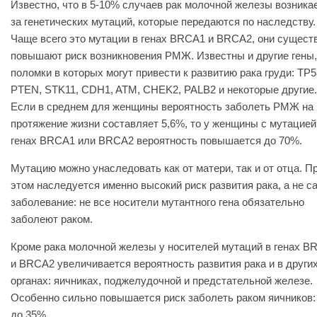
Известно, что в 5-10% случаев рак молочной железы возникае
за генетических мутаций, которые передаются по наследству.
Чаще всего это мутации в генах BRCA1 и BRCA2, они сущест
повышают риск возникновения РМЖ. Известны и другие гены,
поломки в которых могут привести к развитию рака груди: TP5
PTEN, STK11, CDH1, ATM, CHEK2, PALB2 и некоторые другие.
Если в среднем для женщины вероятность заболеть РМЖ на
протяжение жизни составляет 5,6%, то у женщины с мутацией
генах BRCA1 или BRCA2 вероятность повышается до 70%.
Мутацию можно унаследовать как от матери, так и от отца. П
этом наследуется именно высокий риск развития рака, а не с
заболевание: не все носители мутантного гена обязательно
заболеют раком.
Кроме рака молочной железы у носителей мутаций в генах B
и BRCA2 увеличивается вероятность развития рака и в други
органах: яичниках, поджелудочной и предстательной железе.
Особенно сильно повышается риск заболеть раком яичников: 
до 35%.