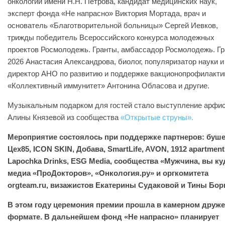
онкологии имени Н.Н. Петрова, кандидат медицинских наук,
эксперт фонда «Не напрасно» Виктория Мортада, врач и
основатель «Благотворительной больницы» Сергей Иевков,
трижды победитель Всероссийского конкурса молодежных
проектов Росмолодежь. Гранты, амбассадор Росмолодежь. Г
2026 Анастасия Александрова, биолог, популяризатор науки и
директор АНО по развитию и поддержке вакционопрофилакти
«Коллективный иммунитет» Антонина Обласова и другие.
Музыкальным подарком для гостей стало выступление арфи
Алины Князевой из сообщества
«Открытые струны».
Мероприятие состоялось при поддержке партнеров: буше
Цех85, ICON SKIN, Добава, SmartLife, AVON, 1912 apartment
Lapochka Drinks, ESG Media, сообщества «Мужчина, вы ку
медиа «ПроДокторов», «Онкология.ру» и оргкомитета
orgteam.ru, визажистов Екатерины Судаковой и Тины Бор
В этом году церемония премии прошла в камерном друж
формате. В дальнейшем фонд «Не напрасно» планирует