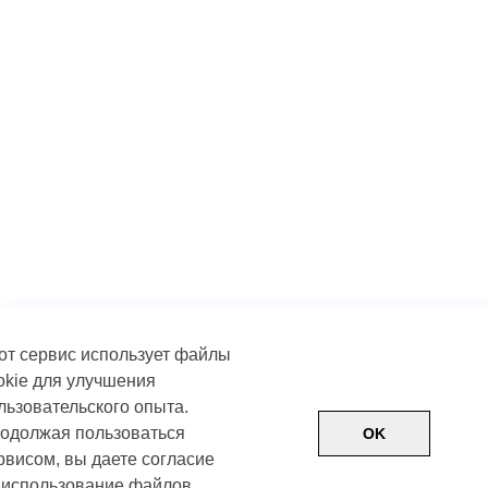
от сервис использует файлы
okie для улучшения
льзовательского опыта.
одолжая пользоваться
OK
рвисом, вы даете согласие
 использование файлов