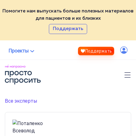
Помогите нам выпускать больше полезных материалов
для пациентов и их близких
Партнёры
Поддержать
ВСЕ НЕ НАПРАСНО
ТЕСТ
Эксперты
СПРОСИТЬ
Проекты
Поддержать
ВИКИ
Контакты
Войти
МЕДИА
ЭКСПЕРТЫ
Полезные материалы
Помочь проекту
Фонд «Не напрасно»
Все эксперты