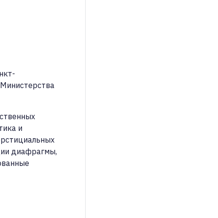
нкт-
 Министерства
ественных
тика и
терстициальных
ации диафрагмы,
рованные