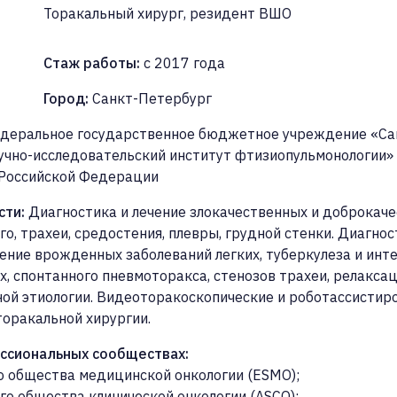
Торакальный хирург
, резидент ВШО
Стаж работы
:
с 2017 года
Город
:
Санкт-Петербург
деральное государственное бюджетное учреждение «Са
учно-исследовательский институт фтизиопульмонологии»
 Российской Федерации
сти
:
Диагностика и лечение злокачественных и доброкач
го, трахеи, средостения, плевры, грудной стенки. Диагнос
чение врожденных заболеваний легких, туберкулеза и ин
х, спонтанного пневмоторакса, стенозов трахеи, релакс
ной этиологии. Видеоторакоскопические и роботассисти
торакальной хирургии.
ессиональных сообществах
:
о общества медицинской онкологии (ESMO);
го общества клинической онкологии (ASCO);