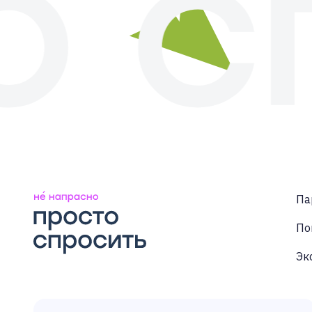
Па
По
Эк