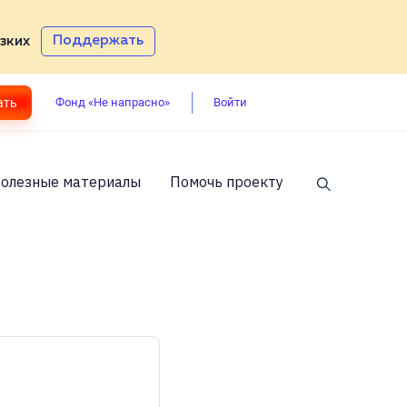
Поддержать
зких
ать
Войти
Фонд «Не напрасно»
олезные материалы
Помочь проекту