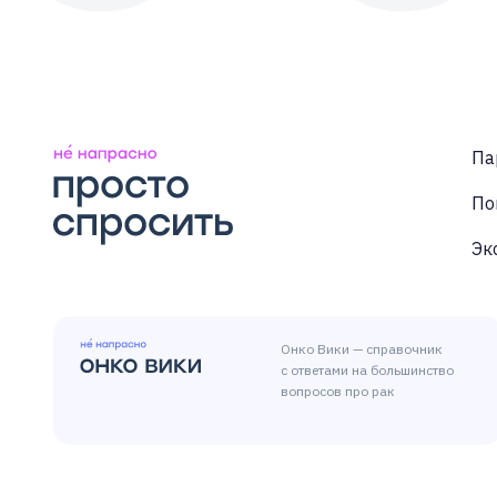
Па
По
Эк
Онко Вики — справочник
с ответами на большинство
вопросов про рак