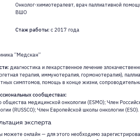
Онколог-химиотерапевт, врач паллиативной помощ
ВШО
Стаж работы
:
с 2017 года
иника “Медскан”
сти
:
диагностика и лекарственное лечение злокачественн
ргетная терапия, иммунотерапия, гормонотерапия), палли
стных симптомов, помощь в конце жизни, сопроводительна
ессиональных сообществах
:
о общества медицинской онкологии (ESMO); Член Российс
огии (RUSSCO); Член Европейской школы онкологии (ESO).
ьтация эксперта
ы можете онлайн — для этого необходимо зарегистрирова