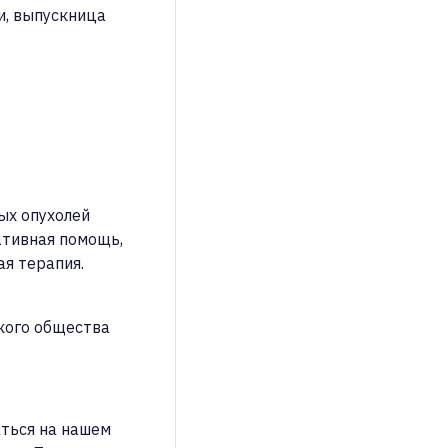
и
, выпускница
ых опухолей
ативная помощь,
я терапия.
кого общества
ться на нашем