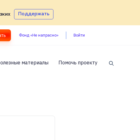
Поддержать
зких
ать
Войти
Фонд «Не напрасно»
олезные материалы
Помочь проекту