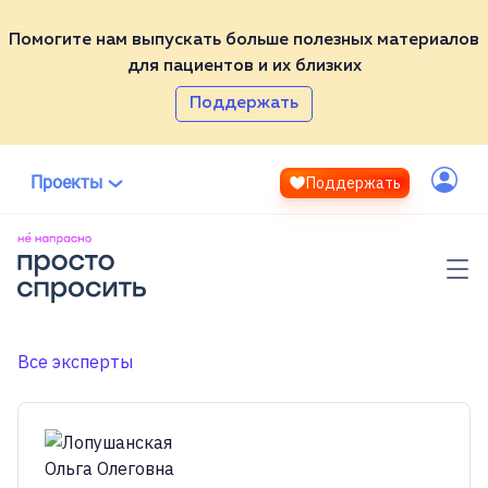
Помогите нам выпускать больше полезных материалов
для пациентов и их близких
Партнёры
Поддержать
ВСЕ НЕ НАПРАСНО
ТЕСТ
Эксперты
СПРОСИТЬ
Проекты
Поддержать
ВИКИ
Контакты
Войти
МЕДИА
ЭКСПЕРТЫ
Полезные материалы
Помочь проекту
Фонд «Не напрасно»
Все эксперты