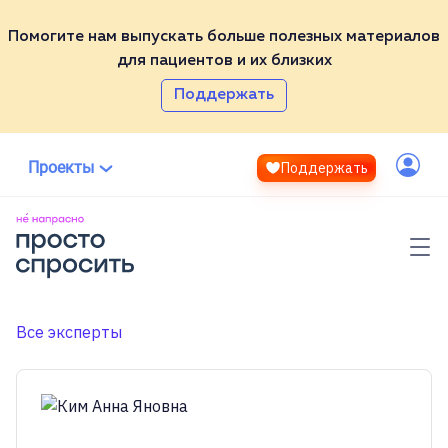
Помогите нам выпускать больше полезных материалов
для пациентов и их близких
Партнёры
Поддержать
ВСЕ НЕ НАПРАСНО
ТЕСТ
Эксперты
СПРОСИТЬ
Проекты
Поддержать
ВИКИ
Контакты
Войти
МЕДИА
ЭКСПЕРТЫ
Полезные материалы
Помочь проекту
Фонд «Не напрасно»
Все эксперты