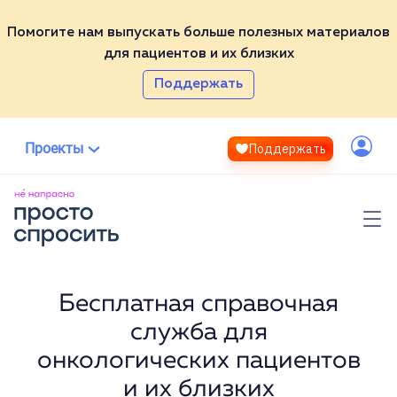
Помогите нам выпускать больше полезных материалов
для пациентов и их близких
Партнёры
Поддержать
ВСЕ НЕ НАПРАСНО
ТЕСТ
Эксперты
СПРОСИТЬ
Проекты
Поддержать
ВИКИ
Контакты
Войти
МЕДИА
ЭКСПЕРТЫ
Полезные материалы
Помочь проекту
Фонд «Не напрасно»
Бесплатная справочная
служба для
онкологических пациентов
и их близких